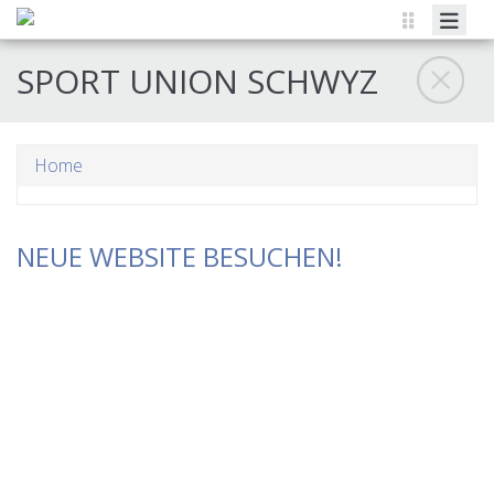
AKTUELLES
SPORT UNION SCHWYZ
KALENDER
SPORT
Home
AUSBILDUNG
VERBAND
NEUE WEBSITE BESUCHEN!
MITGLIEDSCHAFT
DIENSTLEISTUNGEN
ETHIK